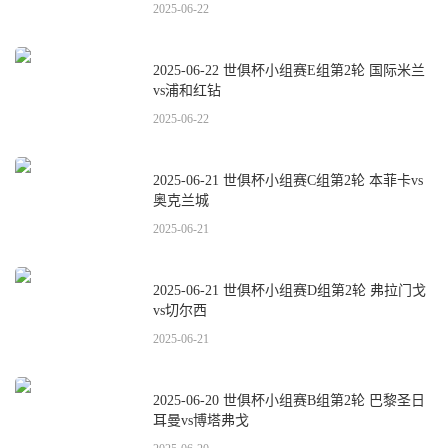
2025-06-22
2025-06-22 世俱杯小组赛E组第2轮 国际米兰
vs浦和红钻
2025-06-22
2025-06-21 世俱杯小组赛C组第2轮 本菲卡vs
奥克兰城
2025-06-21
2025-06-21 世俱杯小组赛D组第2轮 弗拉门戈
vs切尔西
2025-06-21
2025-06-20 世俱杯小组赛B组第2轮 巴黎圣日
耳曼vs博塔弗戈