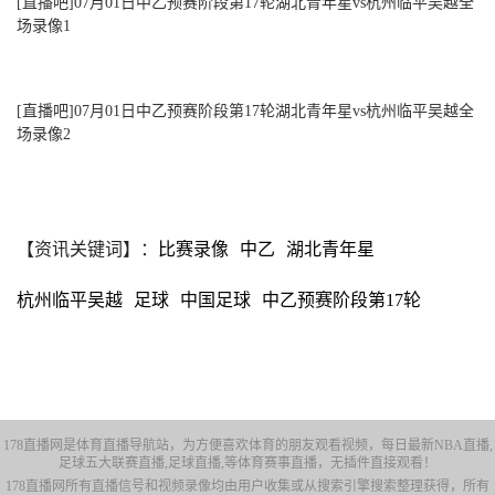
[直播吧]07月01日中乙预赛阶段第17轮湖北青年星vs杭州临平吴越全
场录像1
[直播吧]07月01日中乙预赛阶段第17轮湖北青年星vs杭州临平吴越全
场录像2
【资讯关键词】：
比赛录像
中乙
湖北青年星
杭州临平吴越
足球
中国足球
中乙预赛阶段第17轮
178直播网是体育直播导航站，为方便喜欢体育的朋友观看视频，每日最新NBA直播,
足球五大联赛直播,足球直播,等体育赛事直播，无插件直接观看！
178直播网所有直播信号和视频录像均由用户收集或从搜索引擎搜索整理获得，所有